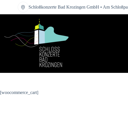
Zum
Schloßkonzerte Bad Krozingen GmbH • Am Schloßpar
Inhalt
springen
[woocommerce_cart]