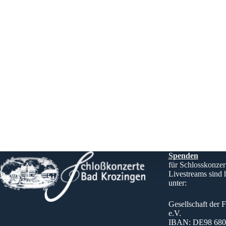
Spenden
für Schlosskonzer
Livestreams sind
unter:
Gesellschaft der 
e.V.
IBAN: DE98 6805