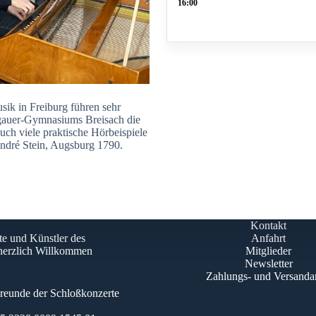
16:00
sik in Freiburg führen sehr
ngauer-Gymnasiums Breisach die
ch viele praktische Hörbeispiele
ndré Stein, Augsburg 1790.
Kontakt
te und Künstler des
Anfahrt
 herzlich Willkommen
Mitglieder
Newsletter
Zahlungs- und Versanda
Freunde der Schloßkonzerte