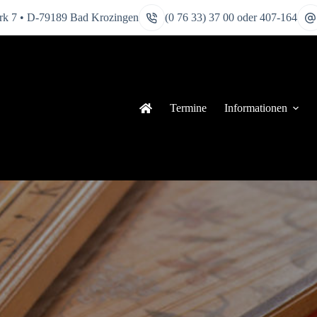
k 7 • D-79189 Bad Krozingen
(0 76 33) 37 00 oder 407-164
Termine
Informationen