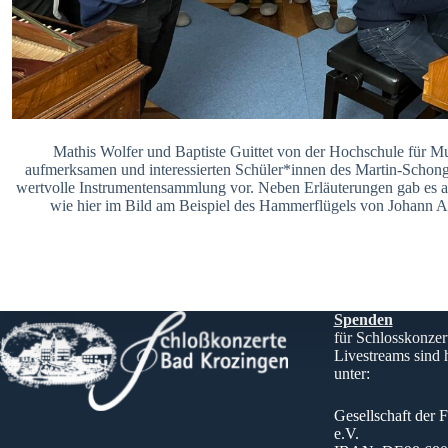
Mathis Wolfer und Baptiste Guittet von der Hochschule für Mu
aufmerksamen und interessierten Schüler*innen des Martin-Scho
wertvolle Instrumentensammlung vor. Neben Erläuterungen gab es au
wie hier im Bild am Beispiel des Hammerflügels von Johann A
Spenden
für Schlosskonzer
Livestreams sind
unter:
Gesellschaft der 
e.V.