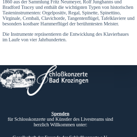
1860 aus der Sammlung Fritz Neumeyer, Rolf Junghanns und
Bradford Tracey und enthält die wichtigsten Typen von historischen
Tasteninstrumenten: Orgelpositiv, Regal, Spinette, Spinettino,
Virginale, Cembali, Clavichorde, Tangentenflügel, Tafelklaviere und
besonders kostbare Hammerflügel der berühmtesten Meister.
Die Instrumente repräsentieren die Entwicklung des Klavierbaues
im Laufe von vier Jahrhunderten.
Spenden
für Schlosskonzerte und Künstler des Livestreams sind
herzlich Willkommen unter: