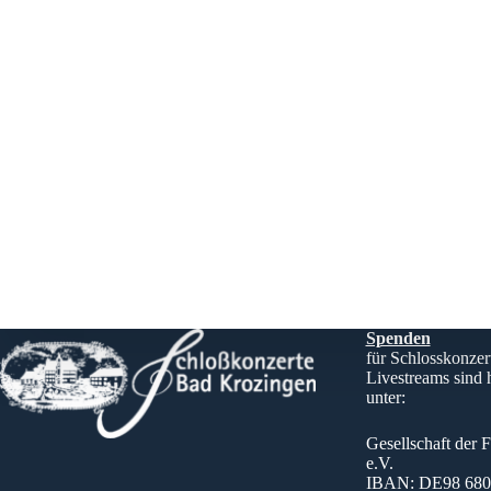
Spenden
für Schlosskonzer
Livestreams sind
unter:
Gesellschaft der 
e.V.
IBAN: DE98 6805