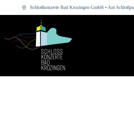
Zum
Schloßkonzerte Bad Krozingen GmbH • Am Schloßpar
Inhalt
springen