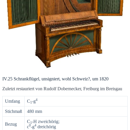
IV.25 Schrankflügel, unsigniert, wohl Schweiz?, um 1820
Zuletzt restauriert von Rudolf Dobernecker, Freiburg im Breisgau
4
Umfang
C
-g
1
Stichmaß
480 mm
C
-H zweichörig;
1
Bezug
0
4
c
-g
dreichörig