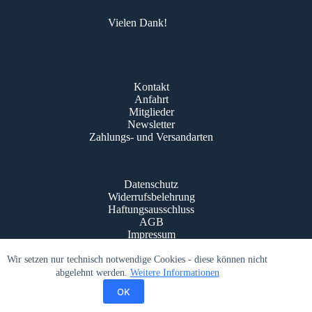
Vielen Dank!
Kontakt
Anfahrt
Mitglieder
Newsletter
Zahlungs- und Versandarten
Datenschutz
Widerrufsbelehrung
Haftungsausschluss
AGB
Impressum
© Schloßkonzerte Bad Krozingen 2016 - 2026
Wir setzen nur technisch notwendige Cookies - diese können nicht
abgelehnt werden.
Weitere Informationen
OK
Powered by
Quixxo.com