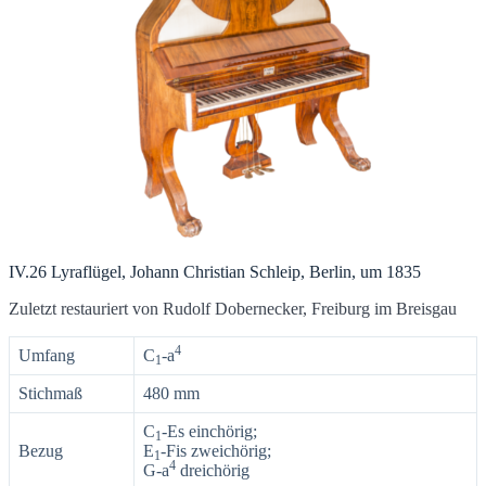
IV.26 Lyraflügel, Johann Christian Schleip, Berlin, um 1835
Zuletzt restauriert von Rudolf Dobernecker, Freiburg im Breisgau
4
Umfang
C
-a
1
Stichmaß
480 mm
C
-Es einchörig;
1
Bezug
E
-Fis zweichörig;
1
4
G-a
dreichörig