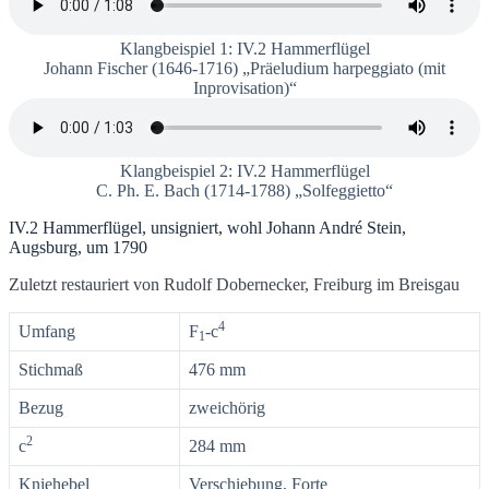
Klangbeispiel 1: IV.2 Hammerflügel
Johann Fischer (1646-1716) „Präeludium harpeggiato (mit
Inprovisation)“
Klangbeispiel 2: IV.2 Hammerflügel
C. Ph. E. Bach (1714-1788) „Solfeggietto“
IV.2 Hammerflügel, unsigniert, wohl Johann André Stein,
Augsburg, um 1790
Zuletzt restauriert von Rudolf Dobernecker, Freiburg im Breisgau
4
Umfang
F
-c
1
Stichmaß
476 mm
Bezug
zweichörig
2
c
284 mm
Kniehebel
Verschiebung, Forte