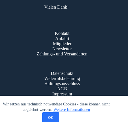
Vielen Dank!
Kontakt
Anfahrt
Mitglieder
Newsletter
Zahlungs- und Versandarten
Datenschutz
Widerrufsbelehrung
Haftungsausschluss
AGB
Impressum
© Schloßkonzerte Bad Krozingen 2016 - 2026
Wir setzen nur technisch notwendige Cookies - diese können nicht
abgelehnt werden.
Weitere Informationen
OK
Powered by
Quixxo.com