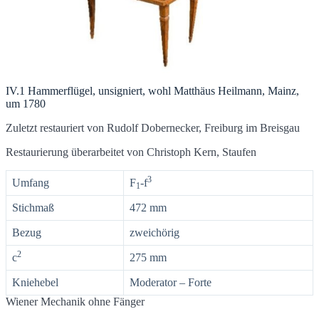
IV.1 Hammerflügel, unsigniert, wohl Matthäus Heilmann, Mainz,
um 1780
Zuletzt restauriert von Rudolf Dobernecker, Freiburg im Breisgau
Restaurierung überarbeitet von Christoph Kern, Staufen
3
Umfang
F
-f
1
Stichmaß
472 mm
Bezug
zweichörig
2
c
275 mm
Kniehebel
Moderator – Forte
Wiener Mechanik ohne Fänger