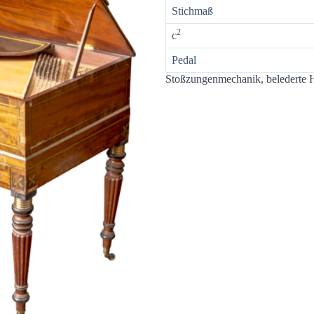
Stichmaß
2
c
Pedal
Stoßzungenmechanik, belederte