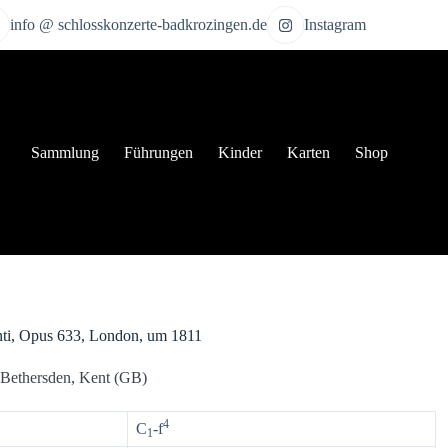
info @ schlosskonzerte-badkrozingen.de
Instagram
Sammlung
Führungen
Kinder
Karten
Shop
nti, Opus 633, London, um 1811
t, Bethersden, Kent (GB)
4
C
-f
1