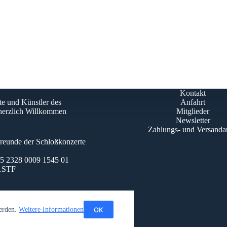
Kontakt
te und Künstler des
Anfahrt
 herzlich Willkommen
Mitglieder
Newsletter
Zahlungs- und Versanda
Freunde der Schloßkonzerte
 2328 0009 1545 01
1STF
OK
werden.
Weitere Informationen