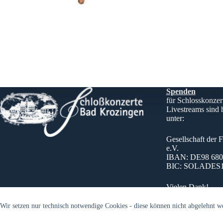
Spenden
für Schlosskonzer
Livestreams sind
unter:
Gesellschaft der 
e.V.
IBAN: DE98 6805
BIC: SOLADES
Vielen Dank!
Wir setzen nur technisch notwendige Cookies - diese können nicht abgelehnt 
© Schloßkonzerte Bad Krozingen 2016 - 2026