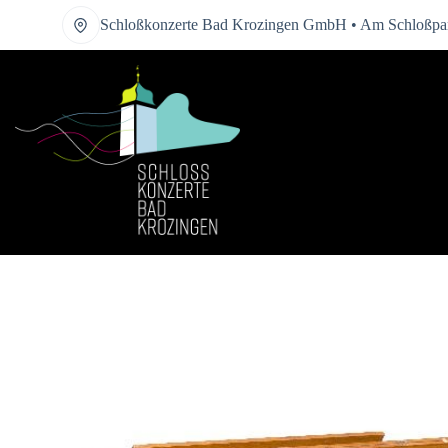
Zum
Schloßkonzerte Bad Krozingen GmbH • Am Schloßpar
Inhalt
springen