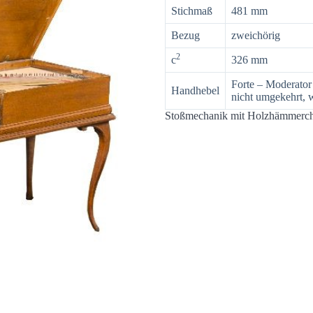
Stichmaß
481 mm
Bezug
zweichörig
2
c
326 mm
Forte – Moderator
Handhebel
nicht umgekehrt, 
Stoßmechanik mit Holzhämmerch