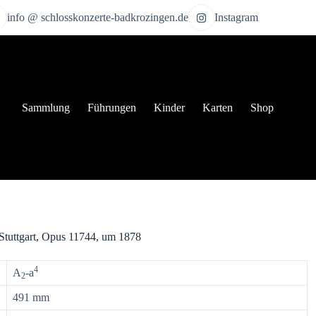
info @ schlosskonzerte-badkrozingen.de
Instagram
Sammlung
Führungen
Kinder
Karten
Shop
 Stuttgart, Opus 11744, um 1878
4
A
-a
2
491 mm