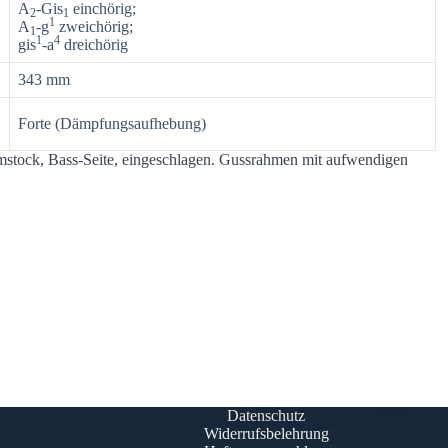
A
-Gis
einchörig;
2
1
1
A
-g
zweichörig;
1
1
4
gis
-a
dreichörig
343 mm
Forte (Dämpfungsaufhebung)
stock, Bass-Seite, eingeschlagen. Gussrahmen mit aufwendigen
Datenschutz
Widerrufsbelehrung