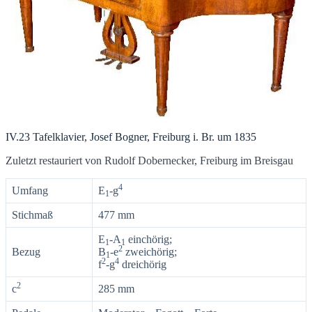
IV.23 Tafelklavier, Josef Bogner, Freiburg i. Br. um 1835
Zuletzt restauriert von Rudolf Dobernecker, Freiburg im Breisgau
4
Umfang
E
-g
1
Stichmaß
477 mm
E
-A
einchörig;
1
1
2
Bezug
B
-e
zweichörig;
1
2
4
f
-g
dreichörig
2
c
285 mm