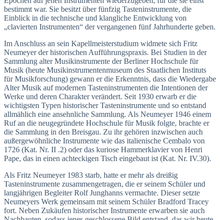
Epochen auf jenen Instrumenten wiederzugeben, für die sie einst
bestimmt war. Sie besitzt über fünfzig Tasteninstrumente, die
Einblick in die technische und klangliche Entwicklung von
„clavierten Instrumenten“ der vergangenen fünf Jahrhunderte geben.
Im Anschluss an sein Kapellmeisterstudium widmete sich Fritz
Neumeyer der historischen Aufführungspraxis. Bei Studien in der
Sammlung alter Musikinstrumente der Berliner Hochschule für
Musik (heute Musikinstrumentenmuseum des Staatlichen Instituts
für Musikforschung) gewann er die Erkenntnis, dass die Wiedergabe
Alter Musik auf modernen Tasteninstrumenten die Intentionen der
Werke und deren Charakter verändert. Seit 1930 erwarb er die
wichtigsten Typen historischer Tasteninstrumente und so entstand
allmählich eine ansehnliche Sammlung. Als Neumeyer 1946 einem
Ruf an die neugegründete Hochschule für Musik folgte, brachte er
die Sammlung in den Breisgau. Zu ihr gehören inzwischen auch
außergewöhnliche Instrumente wie das italienische Cembalo von
1726 (Kat. Nr. II .2) oder das kuriose Hammerklavier von Henri
Pape, das in einen achteckigen Tisch eingebaut ist (Kat. Nr. IV.30).
Als Fritz Neumeyer 1983 starb, hatte er mehr als dreißig
Tasteninstrumente zusammengetragen, die er seinem Schüler und
langjährigen Begleiter Rolf Junghanns vermachte. Dieser setzte
Neumeyers Werk gemeinsam mit seinem Schüler Bradford Tracey
fort. Neben Zukäufen historischer Instrumente erwarben sie auch
Nachbauten, sodass jenes geschlossene Bild entstand, das wir heute