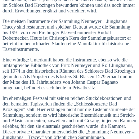
im Schloss Bad Krozingen bewundern können und das noch immer
durch Erwerbungen ergänzt und verfeinert wird.
Die meisten Instrumente der Sammlung Neumeyer – Junghanns –
Tracey sind restauriert und spielbar. Betreut wurde die Sammlung
bis 1991 von dem Freiburger Klavierbaumeister Rudolf
Dobernecker. Heute ist Christoph Kern der Sammlungskurator; er
betreibt im benachbarten Staufen eine Manufaktur für historische
Tasteninstrumente.
Eine würdige Unterkunft haben die Instrumente, ebenso wie die
umfangreiche Bibliothek von Fritz Neumeyer und Rolf Junghanns,
seit 1974 in den historischen Räumen des Schlosses Bad Krozingen
gefunden. Als Propstei des Klosters St. Blasien 1579 erbaut und in
der Mitte des 18. Jahrhunderts von Johann Caspar Bagnato
umgebaut, befindet es sich heute in Privatbesitz.
Im ehemaligen Festsaal mit seinen reichen Stuckdekorationen und
den bemalten Tapisserien finden die „Schlosskonzerte Bad
Krozingen“ statt. Hier erklingen nicht nur die Tasteninstrumente der
Sammlung, sondern es wird historische Ensemblemusik mit Streich-
und Blasinstrumenten, zuweilen auch mit Gesang, in jenem Rahmen
erlebbar, für den sie einstmals geschrieben wurde: die Kammer.
Dieser private Charakter unterscheidet die „Sammlung Neumeyer –
Junghanns – Tracey“ von öffentlichen Sammlungen.