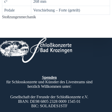
2
c
268 mm
Pedale
Verschiebung – Forte (geteilt)
Stoßzungenmechanik
Spenden
für Schlosskonzerte und Künstler des Livestreams sind
herzlich Willkommen unter:
Gesellschaft der Freunde der Schloßkonzerte e.V.
IBAN: DE98 6805 2328 0009 1545 01
BIC: SOLADES1STF