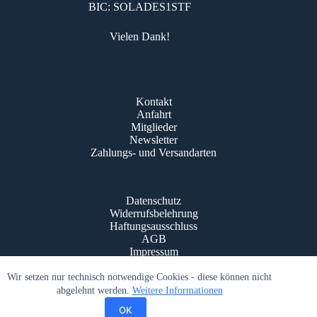
BIC: SOLADES1STF
Vielen Dank!
Kontakt
Anfahrt
Mitglieder
Newsletter
Zahlungs- und Versandarten
Datenschutz
Widerrufsbelehrung
Haftungsausschluss
AGB
Impressum
© Schloßkonzerte Bad Krozingen 2016 - 2026
Wir setzen nur technisch notwendige Cookies - diese können nicht
abgelehnt werden.
Weitere Informationen
OK
Powered by
Quixxo.com