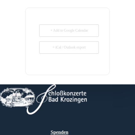
+ Add to Google Calendar
+ iCal / Outlook export
Spenden