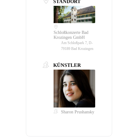
STANDORT
Schloßkonzerte Bad
Krozingen GmbH
Am Schloßpark 7, D-
79189 Bad Krozingen
KÜNSTLER
Sharon Prushansky