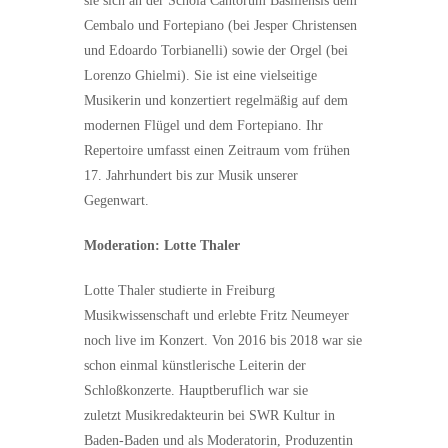
sie sich an der Schola Cantorum Basiliensis dem
Cembalo und Fortepiano (bei Jesper Christensen
und Edoardo Torbianelli) sowie der Orgel (bei
Lorenzo Ghielmi). Sie ist eine vielseitige
Musikerin und konzertiert regelmäßig auf dem
modernen Flügel und dem Fortepiano. Ihr
Repertoire umfasst einen Zeitraum vom frühen
17. Jahrhundert bis zur Musik unserer
Gegenwart.
Moderation: Lotte Thaler
Lotte Thaler studierte in Freiburg
Musikwissenschaft und erlebte Fritz Neumeyer
noch live im Konzert. Von 2016 bis 2018 war sie
schon einmal künstlerische Leiterin der
Schloßkonzerte. Hauptberuflich war sie
zuletzt Musikredakteurin bei SWR Kultur in
Baden-Baden und als Moderatorin, Produzentin