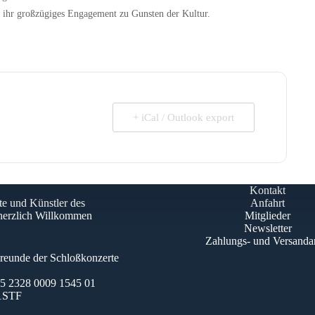
ihr großzügiges Engagement zu Gunsten der Kultur.
+ iCal / Outlook export
Kontakt
te und Künstler des
Anfahrt
 herzlich Willkommen
Mitglieder
Newsletter
Zahlungs- und Versanda
Freunde der Schloßkonzerte
 2328 0009 1545 01
1STF