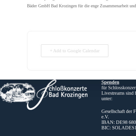
Bäder GmbH Bad Krozingen für die enge Zusammenarbeit und 
+ Add to Google Calendar
Spenden
für Schlosskonzer
Livestreams sind
unter:
Gesellschaft der 
e.V.
IBAN: DE98 6805
BIC: SOLADES