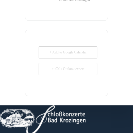
+ Add to Google Calendar
+ iCal / Outlook export