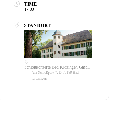
TIME
17:00
STANDORT
Schloßkonzerte Bad Krozingen GmbH
Am Schloßpark 7, D-79189 Bad
Krozingen