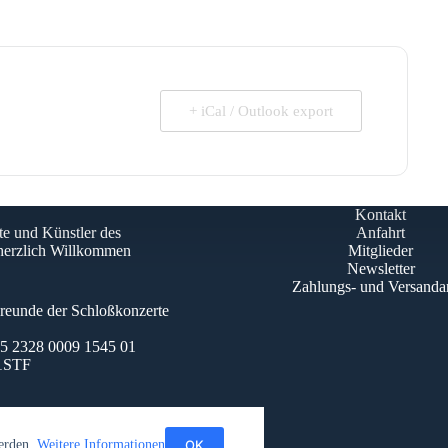
+ iCal / Outlook export
Kontakt
te und Künstler des
Anfahrt
 herzlich Willkommen
Mitglieder
Newsletter
Zahlungs- und Versanda
Freunde der Schloßkonzerte
 2328 0009 1545 01
1STF
OK
werden.
Weitere Informationen