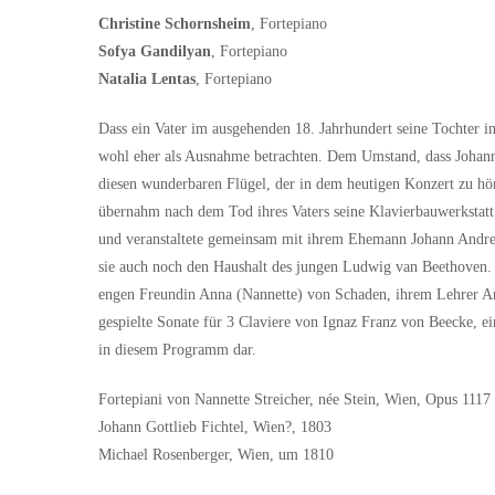
Christine Schornsheim
, Fortepiano
Sofya Gandilyan
, Fortepiano
Natalia Lentas
, Fortepiano
Dass ein Vater im ausgehenden 18. Jahrhundert seine Tochter i
wohl eher als Ausnahme betrachten. Dem Umstand, dass Johann 
diesen wunderbaren Flügel, der in dem heutigen Konzert zu hören
übernahm nach dem Tod ihres Vaters seine Klavierbauwerkstatt,
und veranstaltete gemeinsam mit ihrem Ehemann Johann Andrea
sie auch noch den Haushalt des jungen Ludwig van Beethoven.
engen Freundin Anna (Nannette) von Schaden, ihrem Lehrer Ant
gespielte Sonate für 3 Claviere von Ignaz Franz von Beecke, e
in diesem Programm dar.
Fortepiani von Nannette Streicher, née Stein, Wien, Opus 1117 
Johann Gottlieb Fichtel, Wien?, 1803
Michael Rosenberger, Wien, um 1810