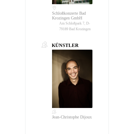
Schloßkonzerte Bad
Krozingen GmbH
Am Schloßpark 7, D-
79189 Bad Krozingen
KÜNSTLER
Jean-Christophe Dijoux