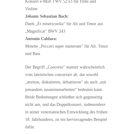
Konzert e-Moll TWV 52:e3 für Flöte und
Violine
Johann Sebastian Bach:
Duett „Et misericordia“ für Alt und Tenor aus
„Magnificat“ BWV 243
Antonio Caldara:
Motette „Peccavi super numerum“ für Alt, Tenor
und Bass
Der Begriff „Concerto“ stammt wahrscheinlich
vom lateinischen concertare ab, das sowohl
„streiten, diskutieren, debattieren“ als auch „mit
jemandem zusammenarbeiten“ bedeuten kann.
Beide Bedeutungen schließen sich gegenseitig
nicht aus, und das Doppelkonzert, insbesondere
in seiner venezianischen Entwicklung des frühen
18. Jahrhunderts, ist ein hervorragendes Beispiel
dafür.