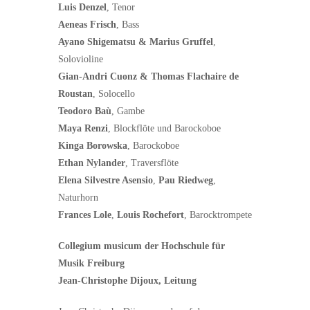
Luis Denzel
, Tenor
Aeneas Frisch
, Bass
Ayano Shigematsu & Marius Gruffel
,
Solovioline
Gian-Andri Cuonz & Thomas Flachaire de
Roustan
, Solocello
Teodoro Baù
, Gambe
Maya Renzi
, Blockflöte und Barockoboe
Kinga Borowska
, Barockoboe
Ethan Nylander
, Traversflöte
Elena Silvestre Asensio
,
Pau Riedweg
,
Naturhorn
Frances Lole
,
Louis Rochefort
, Barocktrompete
Collegium musicum der Hochschule für
Musik Freiburg
Jean-Christophe Dijoux, Leitung