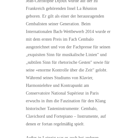
Jean-Christophe Dijoux wurde auf der zu
Frankreich gehörenden Insel La Réunion
geboren. Er gilt als einer der herausragenden
Cembalisten seiner Generation. Beim
Internationalen Bach-Wettbewerb 2014 wurde er
mit dem ersten Preis im Fach Cembalo
ausgezeichnet und von der Fachpresse für seinen
„exquisiten Sinn für musikalische Linien“ und
„subtilen Sinn für rhetorische Gesten“ sowie für
seine «enorme Kontrolle über die Zeit“ gelobt.
Während seines Studiums von Klavier,
Harmonielehre und Kontrapunkt am
Conservatoire National Supérieur in Paris
erwuchs in ihm die Faszination für den Klang
historischer Tasteninstrumente: Cembalo,
Clavichord und Fortepiano – Instrumente, auf
denen er fortan regelmäßig spielt.
Außer in Leipzig war er auch bei anderen