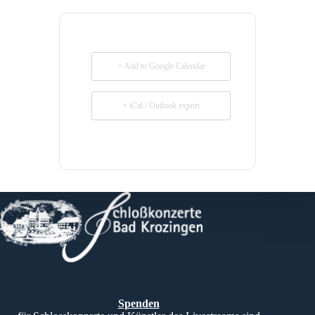
+ Add to Google Calendar
+ iCal / Outlook export
Spenden