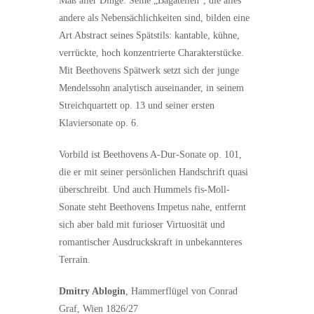
Maß aller Dinge. Seine „Bagatellen“, die alles
andere als Nebensächlichkeiten sind, bilden eine
Art Abstract seines Spätstils: kantable, kühne,
verrückte, hoch konzentrierte Charakterstücke.
Mit Beethovens Spätwerk setzt sich der junge
Mendelssohn analytisch auseinander, in seinem
Streichquartett op. 13 und seiner ersten
Klaviersonate op. 6.
Vorbild ist Beethovens A-Dur-Sonate op. 101,
die er mit seiner persönlichen Handschrift quasi
überschreibt. Und auch Hummels fis-Moll-
Sonate steht Beethovens Impetus nahe, entfernt
sich aber bald mit furioser Virtuosität und
romantischer Ausdruckskraft in unbekannteres
Terrain.
Dmitry Ablogin
, Hammerflügel von Conrad
Graf, Wien 1826/27