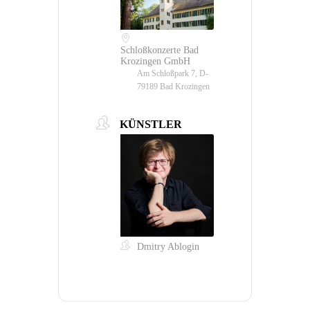
Schloßkonzerte Bad
Krozingen GmbH
Am Schloßpark 7, D-
79189 Bad Krozingen
KÜNSTLER
Dmitry Ablogin